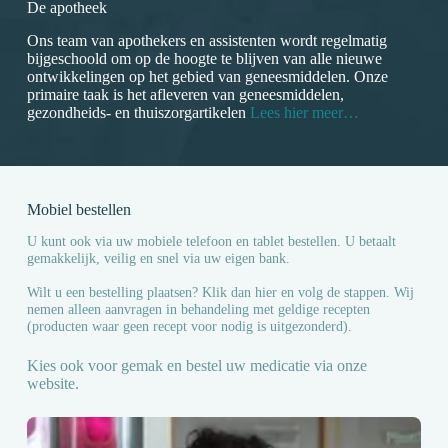
De apotheek
Ons team van apothekers en assistenten wordt regelmatig
bijgeschoold om op de hoogte te blijven van alle nieuwe
ontwikkelingen op het gebied van geneesmiddelen. Onze
primaire taak is het afleveren van geneesmiddelen,
gezondheids- en thuiszorgartikelen
Lees hier meer…
Mobiel bestellen
U kunt ook via uw mobiele telefoon en tablet bestellen. U betaalt
gemakkelijk, veilig en snel via uw eigen bank.
Wilt u een bestelling plaatsen? Klik dan hier en volg de stappen. Wij
nemen alleen aanvragen in behandeling met geldige recepten
(producten waar geen recept voor nodig is uitgezonderd).
Kies ook voor gemak en bestel uw medicatie via onze
website.