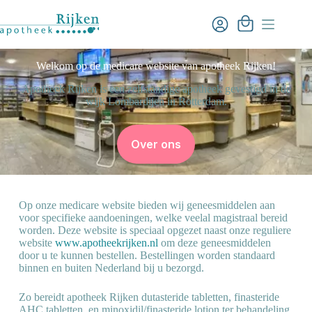
Ga
naar
Winkelwagen
de
inhoud
Welkom op de medicare website van apotheek Rijken!
Apotheek Rijken is een zelfstandige apotheek gevestigd in de
wijk Lombardijen in Rotterdam.
Over ons
Op onze medicare website bieden wij geneesmiddelen aan
voor specifieke aandoeningen, welke veelal magistraal bereid
worden. Deze website is speciaal opgezet naast onze reguliere
website
www.apotheekrijken.nl
om deze geneesmiddelen
door u te kunnen bestellen. Bestellingen worden standaard
binnen en buiten Nederland bij u bezorgd.
Zo bereidt apotheek Rijken dutasteride tabletten, finasteride
AHC tabletten, en minoxidil/finasteride lotion ter behandeling