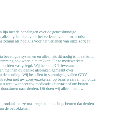
n lijn met de bepalingen over de geneeskundige
leen gebruiken voor het verlenen van farmaceutische
 zolang als nodig is voor het verlenen van onze zorg en
a beveiligde systemen en alleen als dit nodig is in verband
estemming ook weer in te trekken. Onze medewerkers
rabeelden vastgelegd. Wij hebben ICT-leveranciers
 en met hen duidelijke afspraken gemaakt over
 van de zending. Wij bestellen in sommige gevallen GDV
ntracten met uw zorgverzekeraar op basis waarvan wij onder
at u weet wanneer uw medicatie klaarstaat of om buiten
 doorsturen naar derden. Dit doen wij alleen met uw
t – ondanks onze maatregelen – mocht gebeuren dat derden
aan de betrokkenen.