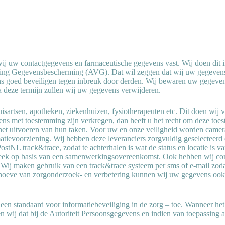
j uw contactgegevens en farmaceutische gegevens vast. Wij doen dit i
 Gegevensbescherming (AVG). Dat wil zeggen dat wij uw gegevens al
ns goed beveiligen tegen inbreuk door derden. Wij bewaren uw gegevens
 deze termijn zullen wij uw gegevens verwijderen.
isartsen, apotheken, ziekenhuizen, fysiotherapeuten etc. Dit doen wij vi
ens met toestemming zijn verkregen, dan heeft u het recht om deze to
 het uitvoeren van hun taken. Voor uw en onze veiligheid worden came
tievoorziening. Wij hebben deze leveranciers zorgvuldig geselecteerd
ostNL track&trace, zodat te achterhalen is wat de status en locatie is
otheek op basis van een samenwerkingsovereenkomst. Ook hebben wij co
s. Wij maken gebruik van een track&trace systeem per sms of e-mail zod
behoeve van zorgonderzoek- en verbetering kunnen wij uw gegevens ook
en standaard voor informatiebeveiliging in de zorg – toe. Wanneer he
n wij dat bij de Autoriteit Persoonsgegevens en indien van toepassing 