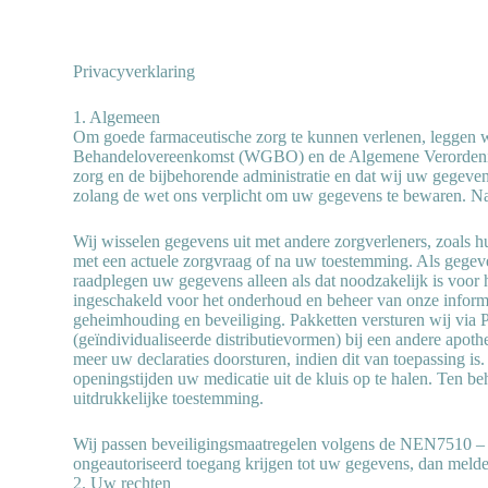
Privacyverklaring
1. Algemeen
Om goede farmaceutische zorg te kunnen verlenen, leggen wi
Behandelovereenkomst (WGBO) en de Algemene Verordening
zorg en de bijbehorende administratie en dat wij uw gegeve
zolang de wet ons verplicht om uw gegevens te bewaren. Na
Wij wisselen gegevens uit met andere zorgverleners, zoals hu
met een actuele zorgvraag of na uw toestemming. Als gegev
raadplegen uw gegevens alleen als dat noodzakelijk is voor
ingeschakeld voor het onderhoud en beheer van onze informa
geheimhouding en beveiliging. Pakketten versturen wij via P
(geïndividualiseerde distributievormen) bij een andere ap
meer uw declaraties doorsturen, indien dit van toepassing i
openingstijden uw medicatie uit de kluis op te halen. Ten 
uitdrukkelijke toestemming.
Wij passen beveiligingsmaatregelen volgens de NEN7510 – e
ongeautoriseerd toegang krijgen tot uw gegevens, dan melde
2. Uw rechten