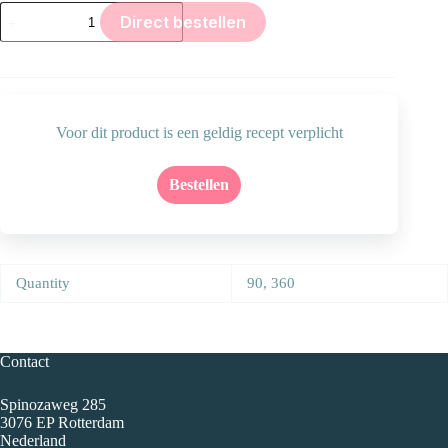
Dutasteride
Direct bestellen
0,25
mg
aantal
Voor dit product is een geldig recept verplicht
Aanvullende informatie
Bestellen
Quantity
90, 360
Contact
Spinozaweg 285
3076 EP Rotterdam
Nederland