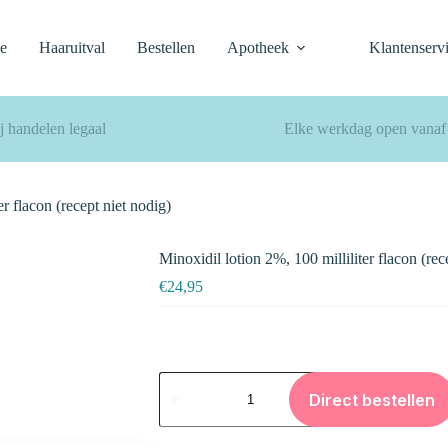
e
Haaruitval
Bestellen
Apotheek
Klantenserv
j handelen legaal
Elke werkdag open vanaf
er flacon (recept niet nodig)
Minoxidil lotion 2%, 100 milliliter flacon (rec
€
24,95
Minoxidil
lotion
Direct bestellen
2%,
100
milliliter