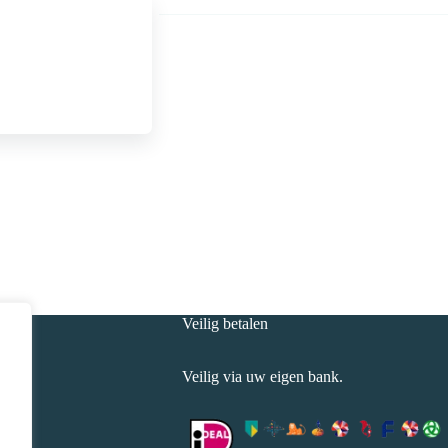
flacon
(recept
niet
nodig)
aantal
Veilig betalen
30
Veilig via uw eigen bank.
0
:30
7:30