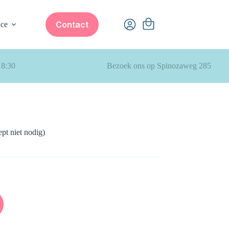
Winkelwagen
Contact
ice
 8:30
Bezoek ons op Spinozaweg 285
ept niet nodig)