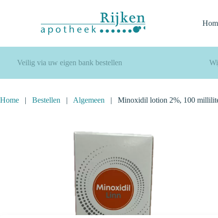
Ga
naar
de
Hom
inhoud
Veilig via uw eigen bank bestellen
Wi
Home
|
Bestellen
|
Algemeen
|
Minoxidil lotion 2%, 100 millilit